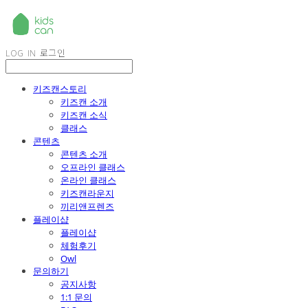
LOG IN
로그인
키즈캔스토리
키즈캔 소개
키즈캔 소식
클래스
콘텐츠
콘텐츠 소개
오프라인 클래스
온라인 클래스
키즈캔라운지
끼리앤프렌즈
플레이샵
플레이샵
체험후기
Owl
문의하기
공지사항
1:1 문의