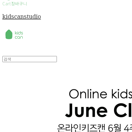
Cart
장바구니
kidscanstudio