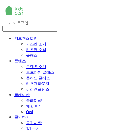
LOG IN
로그인
키즈캔스토리
키즈캔 소개
키즈캔 소식
클래스
콘텐츠
콘텐츠 소개
오프라인 클래스
온라인 클래스
키즈캔라운지
끼리앤프렌즈
플레이샵
플레이샵
체험후기
Owl
문의하기
공지사항
1:1 문의