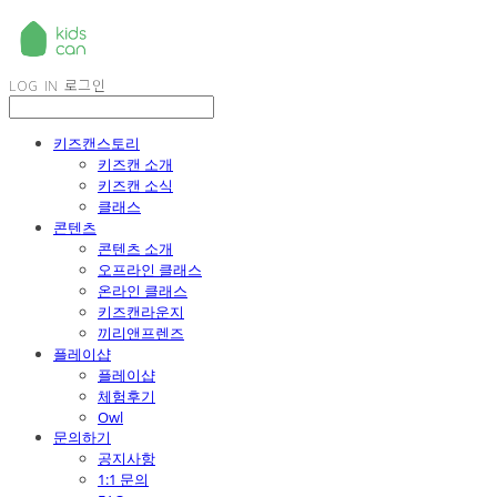
LOG IN
로그인
키즈캔스토리
키즈캔 소개
키즈캔 소식
클래스
콘텐츠
콘텐츠 소개
오프라인 클래스
온라인 클래스
키즈캔라운지
끼리앤프렌즈
플레이샵
플레이샵
체험후기
Owl
문의하기
공지사항
1:1 문의