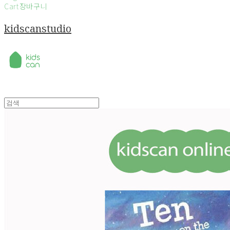
Cart
장바구니
kidscanstudio