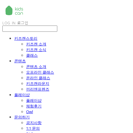
LOG IN
로그인
키즈캔스토리
키즈캔 소개
키즈캔 소식
클래스
콘텐츠
콘텐츠 소개
오프라인 클래스
온라인 클래스
키즈캔라운지
끼리앤프렌즈
플레이샵
플레이샵
체험후기
Owl
문의하기
공지사항
1:1 문의