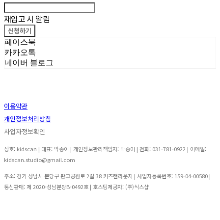
재입고 시 알림
신청하기
페이스북
카카오톡
네이버 블로그
이용약관
개인정보처리방침
사업자정보확인
상호: kidscan | 대표: 박송이 | 개인정보관리책임자: 박송이 | 전화: 031-781-0922 | 이메일:
kidscan.studio@gmail.com
주소: 경기 성남시 분당구 판교공원로 2길 38 키즈캔라운지 | 사업자등록번호:
159-04-00580
|
통신판매:
제 2020-성남분당B-0492호
| 호스팅제공자: (주)식스샵