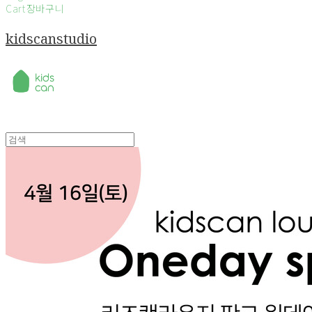
Cart
장바구니
kidscanstudio