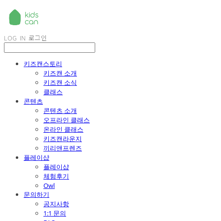
LOG IN
로그인
키즈캔스토리
키즈캔 소개
키즈캔 소식
클래스
콘텐츠
콘텐츠 소개
오프라인 클래스
온라인 클래스
키즈캔라운지
끼리앤프렌즈
플레이샵
플레이샵
체험후기
Owl
문의하기
공지사항
1:1 문의