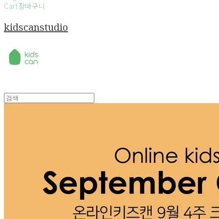
Cart
장바구니
kidscanstudio