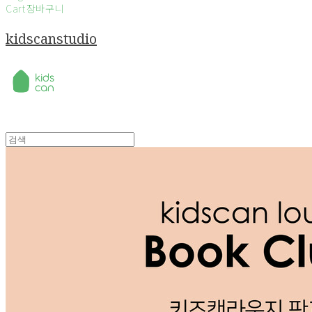
Cart
장바구니
kidscanstudio