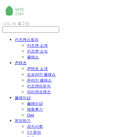
LOG IN
로그인
키즈캔스토리
키즈캔 소개
키즈캔 소식
클래스
콘텐츠
콘텐츠 소개
오프라인 클래스
온라인 클래스
키즈캔라운지
끼리앤프렌즈
플레이샵
플레이샵
체험후기
Owl
문의하기
공지사항
1:1 문의