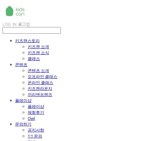
LOG IN
로그인
키즈캔스토리
키즈캔 소개
키즈캔 소식
클래스
콘텐츠
콘텐츠 소개
오프라인 클래스
온라인 클래스
키즈캔라운지
끼리앤프렌즈
플레이샵
플레이샵
체험후기
Owl
문의하기
공지사항
1:1 문의