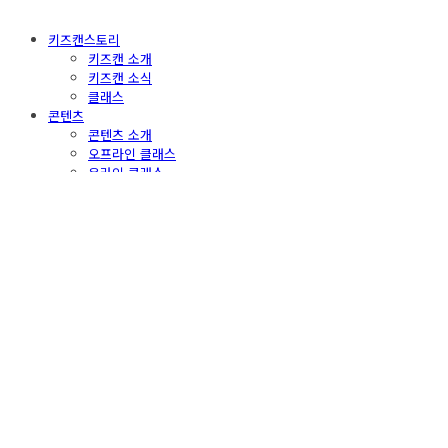
키즈캔스토리
키즈캔 소개
키즈캔 소식
클래스
콘텐츠
콘텐츠 소개
오프라인 클래스
온라인 클래스
키즈캔라운지
끼리앤프렌즈
플레이샵
플레이샵
체험후기
Owl
문의하기
공지사항
1:1 문의
FAQ
Search
검색
Log In
로그인