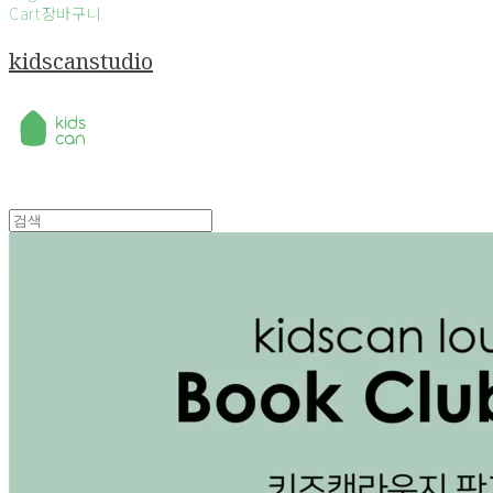
Cart
장바구니
kidscanstudio