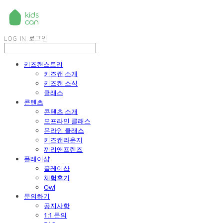
LOG IN
로그인
키즈캔스토리
키즈캔 소개
키즈캔 소식
클래스
콘텐츠
콘텐츠 소개
오프라인 클래스
온라인 클래스
키즈캔라운지
끼리앤프렌즈
플레이샵
플레이샵
체험후기
Owl
문의하기
공지사항
1:1 문의