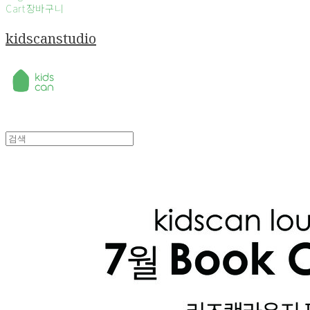
Cart
장바구니
kidscanstudio