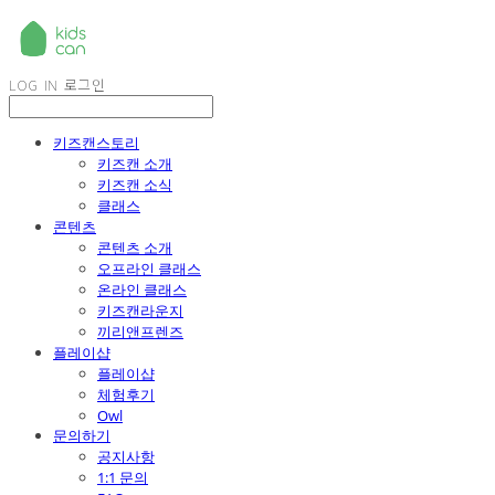
LOG IN
로그인
키즈캔스토리
키즈캔 소개
키즈캔 소식
클래스
콘텐츠
콘텐츠 소개
오프라인 클래스
온라인 클래스
키즈캔라운지
끼리앤프렌즈
플레이샵
플레이샵
체험후기
Owl
문의하기
공지사항
1:1 문의