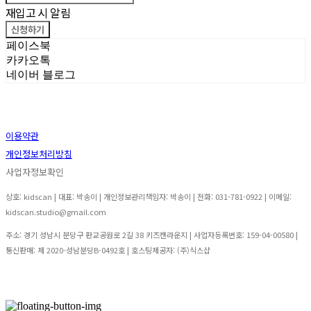
재입고 시 알림
신청하기
페이스북
카카오톡
네이버 블로그
이용약관
개인정보처리방침
사업자정보확인
상호: kidscan | 대표: 박송이 | 개인정보관리책임자: 박송이 | 전화: 031-781-0922 | 이메일:
kidscan.studio@gmail.com
주소: 경기 성남시 분당구 판교공원로 2길 38 키즈캔라운지 | 사업자등록번호:
159-04-00580
|
통신판매:
제 2020-성남분당B-0492호
| 호스팅제공자: (주)식스샵